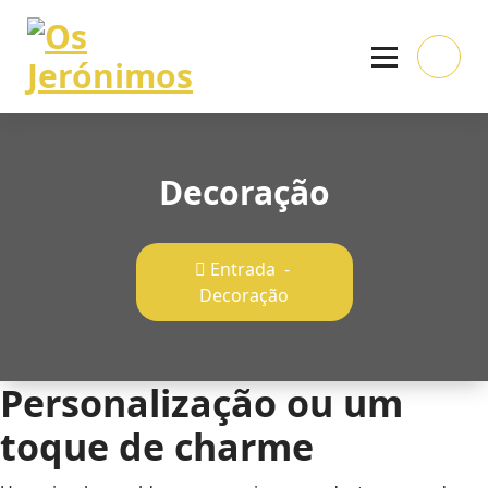
Skip
to
content
Indústria e Comércio de Móveis e Electrodomésticos
Decoração
Entrada
-
Decoração
Personalização ou um
toque de charme