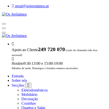
Skip
geral@osjeronimos.pt
to
content
Indústria e Comércio de Móveis e Electrodomésticos
Indústria e Comércio de Móveis e Electrodomésticos
249 720 070
Apoio ao Cliente
(custo de chamada rede fixa
nacional)
Horário
9:30-13:00 e 15:00-19:00
Sábados de tarde, Domingos e feriados estamos encerrados
Entrada
Sobre nós
Secções
Eletrodomésticos
Mobiliário
Decoração
Cozinhas
Quartos e Salas