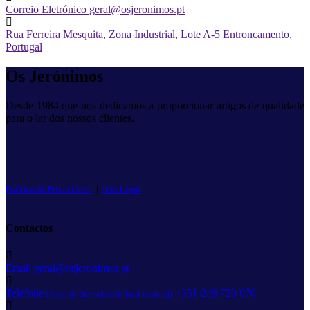
Correio Eletrónico
geral@osjeronimos.pt
Rua Ferreira Mesquita, Zona Industrial, Lote A-5
Entroncamento,
Portugal
Os Jerónimos
Desde 1984 que nos dedicamos a proporcionar artigos de qualidade
para o lar dos nossos clientes.
Política de Privacidade
|
Info Legal
Contactos
Email
geral@osjeronimos.pt
Telefone
+351 249 720 070
(Custo de chamada rede local nacional)